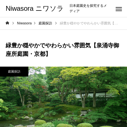
日本庭園史を探究するメ
Niwasora ニワソラ
ディア
Niwasora
庭園探訪
緑豊か穏やかでやわらかい雰囲気【泉涌寺
緑豊か穏やかでやわらかい雰囲気【泉涌寺御
座所庭園・京都】
庭園探訪