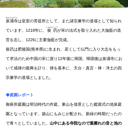
せんにゅうじ
泉涌寺
は皇室の菩提所として、また諸宗兼学の道場として知られ
しゅんじょう
ています。1218年に、
俊芿
が宋の法式を取り入れた大伽藍の造
営を志し、1226に主要伽藍が完成。
俊芿は肥後国(熊本県)に生まれ、若くして仏門に入り大志をもっ
て求法のため中国の宋に渡り12年後に帰国。帰国後は泉涌寺にお
いて戒律の復興を計り、律を基本に、天台・真言・禅・浄土の四
宗兼学の道場としました。
◆庭園レポート
御座所庭園は明治時代の作庭。東山を借景とした鑑賞式の池泉庭
園となっています。築山にもみじが配され、新緑の時期だったの
で青々としていました。
山中にある寺院なので葉擦れの音と池の