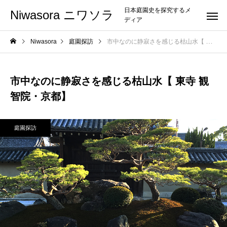
日本庭園史を探究するメ
Niwasora ニワソラ
ディア
Niwasora
庭園探訪
市中なのに静寂さを感じる枯山水【 東寺 観智院・京都】
市中なのに静寂さを感じる枯山水【 東寺 観
智院・京都】
庭園探訪