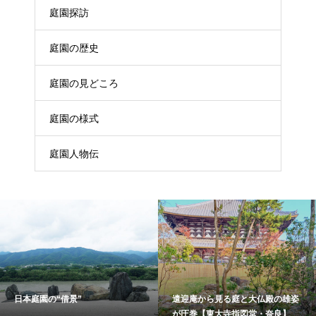
庭園探訪
庭園の歴史
庭園の見どころ
庭園の様式
庭園人物伝
日本庭園の“借景”
遣迎庵から見る庭と大仏殿の雄姿
が圧巻【東大寺指図堂・奈良】