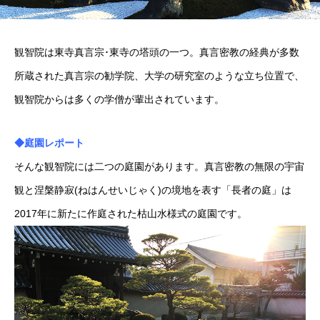
観智院は東寺真言宗･東寺の塔頭の一つ。真言密教の経典が多数
所蔵された真言宗の勧学院、大学の研究室のような立ち位置で、
観智院からは多くの学僧が輩出されています。
◆庭園レポート
そんな観智院には二つの庭園があります。真言密教の無限の宇宙
観と涅槃静寂(ねはんせいじゃく)の境地を表す「長者の庭」は
2017年に新たに作庭された枯山水様式の庭園です。