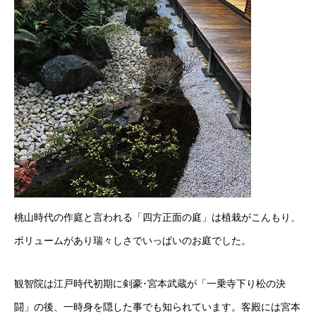
桃山時代の作庭と言われる「四方正面の庭」は植栽がこんもり、
ボリュームがあり瑞々しさでいっぱいのお庭でした。
観智院は江戸時代初期に剣豪･宮本武蔵が「一乗寺下り松の決
闘」の後、一時身を隠した事でも知られています。客殿には宮本