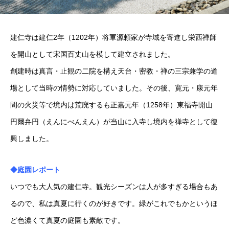
建仁寺は建仁2年（1202年）将軍源頼家が寺域を寄進し栄西禅師
を開山として宋国百丈山を模して建立されました。
創建時は真言・止観の二院を構え天台・密教・禅の三宗兼学の道
場として当時の情勢に対応していました。その後、寛元・康元年
間の火災等で境内は荒廃するも正嘉元年（1258年）東福寺開山
円爾弁円（えんにべんえん）が当山に入寺し境内を禅寺として復
興しました。
◆庭園レポート
いつでも大人気の建仁寺。観光シーズンは人が多すぎる場合もあ
るので、私は真夏に行くのが好きです。緑がこれでもかというほ
ど色濃くて真夏の庭園も素敵です。