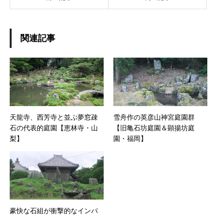
関連記事
天龍寺、西芳寺と並ぶ夢窓疎
雪舟作の英彦山神宮庭園群
石の代表的庭園【恵林寺・山
【旧亀石坊庭園＆顕揚坊庭
梨】
園・福岡】
豪快な石組が衝撃的なインパ