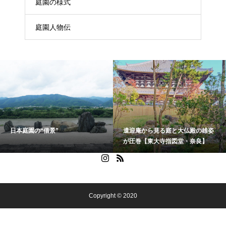
庭園の様式
庭園人物伝
日本庭園の“借景”
遣迎庵から見る庭と大仏殿の雄姿
が圧巻【東大寺指図堂・奈良】
Copyright © 2020