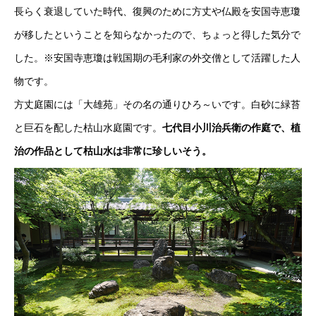
長らく衰退していた時代、復興のために方丈や仏殿を安国寺恵瓊
が移したということを知らなかったので、ちょっと得した気分で
した。※安国寺恵瓊は戦国期の毛利家の外交僧として活躍した人
物です。
方丈庭園には「大雄苑」その名の通りひろ～いです。白砂に緑苔
と巨石を配した枯山水庭園です。
七代目小川治兵衛の作庭で、植
治の作品として枯山水は非常に珍しいそう。