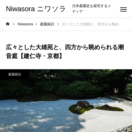
日本庭園史を探究するメ
Niwasora ニワソラ
ディア
Niwasora
庭園探訪
広々とした大雄苑と、四方から眺められる潮音庭【建仁寺・京都】
広々とした大雄苑と、四方から眺められる潮
音庭【建仁寺・京都】
庭園探訪