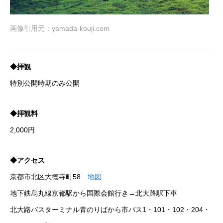
画像引用元
：yamada-kouji.com
◆拝観
特別公開時期のみ公開
◆拝観料
2,000円
◆アクセス
京都市北区大徳寺町58
地図
地下鉄烏丸線京都駅から国際会館行き→北大路駅下車
北大路バスターミナル青のりばから市バス1・101・102・204・