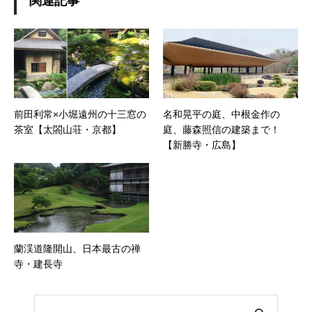
関連記事
前田利常×小堀遠州の十三窓の
名和晃平の庭、中根金作の
茶室【太閤山荘・京都】
庭、藤森照信の建築まで！
【新勝寺・広島】
蘭渓道隆開山、日本最古の禅
寺・建長寺