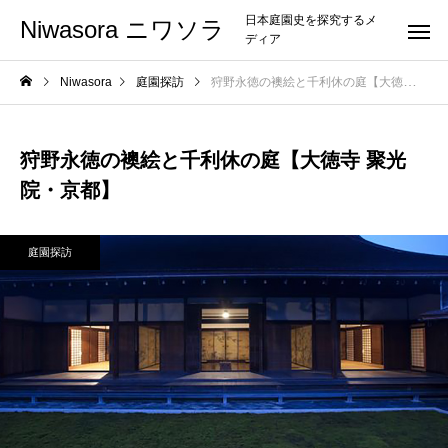
日本庭園史を探究するメ
Niwasora ニワソラ
ディア
Niwasora
庭園探訪
狩野永徳の襖絵と千利休の庭【大徳寺 聚光院・京都】
狩野永徳の襖絵と千利休の庭【大徳寺 聚光
院・京都】
庭園探訪