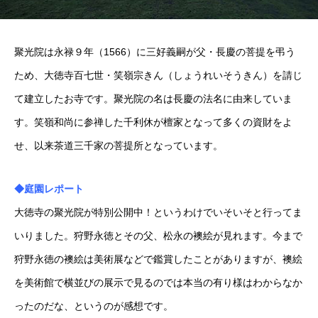
聚光院は永禄９年（1566）に三好義嗣が父・長慶の菩提を弔う
ため、大徳寺百七世・笑嶺宗きん（しょうれいそうきん）を請じ
て建立したお寺です。聚光院の名は長慶の法名に由来していま
す。笑嶺和尚に参禅した千利休が檀家となって多くの資財をよ
せ、以来茶道三千家の菩提所となっています。
◆庭園レポート
大徳寺の聚光院が特別公開中！というわけでいそいそと行ってま
いりました。狩野永徳とその父、松永の襖絵が見れます。今まで
狩野永徳の襖絵は美術展などで鑑賞したことがありますが、襖絵
を美術館で横並びの展示で見るのでは本当の有り様はわからなか
ったのだな、というのが感想です。