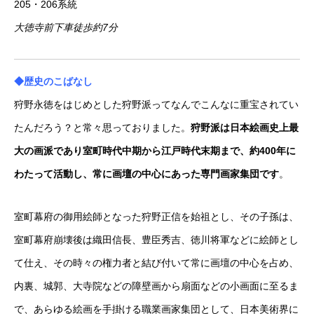
205・206系統
大徳寺前下車徒歩約7分
◆歴史のこばなし
狩野永徳をはじめとした狩野派ってなんでこんなに重宝されてい
たんだろう？と常々思っておりました。
狩野派は日本絵画史上最
大の画派であり室町時代中期から江戸時代末期まで、約400年に
わたって活動し、常に画壇の中心にあった専門画家集団です
。
室町幕府の御用絵師となった狩野正信を始祖とし、その子孫は、
室町幕府崩壊後は織田信長、豊臣秀吉、徳川将軍などに絵師とし
て仕え、その時々の権力者と結び付いて常に画壇の中心を占め、
内裏、城郭、大寺院などの障壁画から扇面などの小画面に至るま
で、あらゆる絵画を手掛ける職業画家集団として、日本美術界に