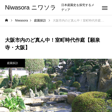
日本庭園史を探究するメ
Niwasora ニワソラ
ディア
Niwasora
庭園探訪
大阪市内のど真ん中！室町時代作庭【願泉
大阪市内のど真ん中！室町時代作庭【願泉
寺・大阪】
庭園探訪