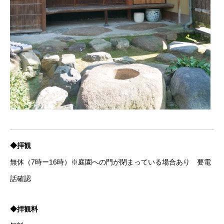
◆拝観
無休（7時ー16時）※庭園への門が閉まっている場合あり 要電
話確認
◆拝観料