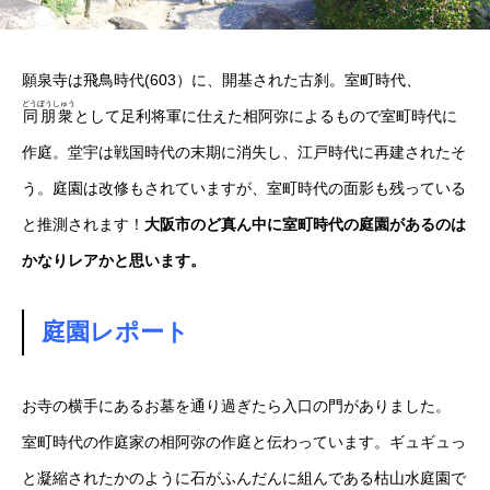
願泉寺は飛鳥時代(603）に、開基された古刹。室町時代、
どうぼうしゅう
同朋衆
として足利将軍に仕えた相阿弥によるもので室町時代に
作庭。堂宇は戦国時代の末期に消失し、江戸時代に再建されたそ
う。庭園は改修もされていますが、室町時代の面影も残っている
と推測されます！
大阪市のど真ん中に室町時代の庭園があるのは
かなりレアかと思います。
庭園レポート
お寺の横手にあるお墓を通り過ぎたら入口の門がありました。
室町時代の作庭家の相阿弥の作庭と伝わっています。ギュギュっ
と凝縮されたかのように石がふんだんに組んである枯山水庭園で