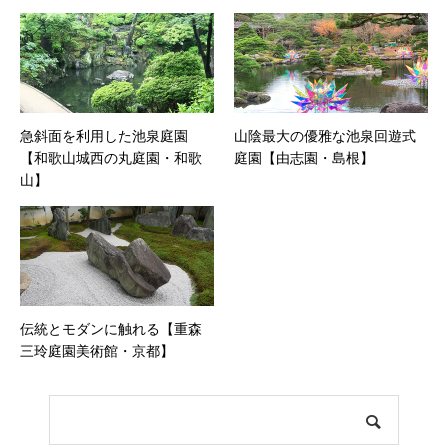
急斜面を利用した池泉庭園
山陰最大の優雅な池泉回遊式
【和歌山城西の丸庭園・和歌
庭園【由志園・島根】
山】
伝統とモダンに触れる【重森
三玲庭園美術館・京都】