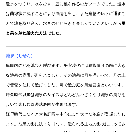
遣水をつくり、水をひき、庭に池を作るのがブームでした。遣水
は曲線状に流すことにより風情を出し、また建物の床下に通すこ
とで涼を取り込み、水音のせせらぎも楽しんでいたというから
用
と美を兼ね備えた方法でした。
池泉（ちせん）
庭園内の池を池泉と呼びます。平安時代には寝殿造りの館に大き
な池泉の庭園が造られました。その池泉に舟を浮かべて、舟の上
で管弦を催して遊びました。舟で遊ぶ庭を舟遊庭園といいます。
鎌倉時代以降は池泉のサイズはどんどん小さくなり池泉の周りを
歩いて楽しむ回遊式庭園が生まれます。
江戸時代になると大名庭園を中心にまた大きな池泉が登場しだし
ます。池泉の形に決まりはなく、造られる土地の形状によってさ