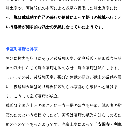
浄土宗や、阿弥陀仏の本願による救済を提唱した浄土真宗に比
べ、
禅は戒律的で自己の修行や鍛錬によって悟りの境地へ行くと
いう姿勢が闘争的な武士の気風に合っていたようです。
◆室町幕府と禅宗
朝廷に権力を取り戻そうと後醍醐天皇が足利尊氏・新田義貞ら諸
国の武士に命じて鎌倉幕府を攻めさせ、鎌倉幕府は滅亡します。
しかしその後、後醍醐天皇が掲げた建武の新政が武士の反感を買
い、後醍醐天皇は足利尊氏に攻められ京都から奈良へと逃げま
す。こうして室町幕府が成立。
尊氏は全国六十州の国ごとに一寺一塔の建立を発願。戦没者の慰
霊のためという名目でしたが、実際は幕府の威光を知らしめるた
めのものでもあったようです。光厳上皇によって「
安国寺・利生