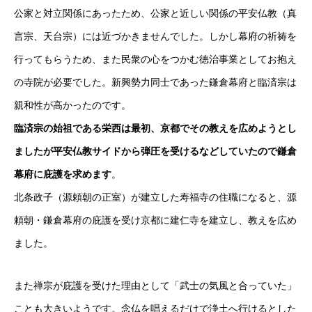
公家と対立関係にあったため、公家と近しい関係の平安仏教（
真
言宗、天台宗
）には近づかきませんでした。しかし幕府の祈祷を
行ってもらうため、また民衆の心をつかむ徳治事業としてお抱え
の寺院が必要でした。新興勢力同士であった鎌倉幕府と臨済宗は
親和性が高かったのです。
臨済宗の始祖である栄西は最初、京都でその教えを広めようとし
ましたが平安仏教サイドから弾圧を受けるなどしていたので鎌倉
幕府に庇護を求めます
。
北条政子（源頼朝の正室）が建立した寿福寺の住職になると、源
頼朝・鎌倉幕府の庇護を受け京都に建仁寺を建立し、教えを広め
ました。
また禅宗が庇護を受けた理由として「武士の気風と合っていた」
ことも大きいようです。念仏を唱えるだけで浄土へ行けるとした