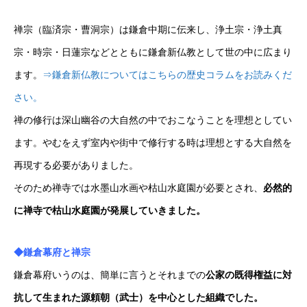
禅宗（臨済宗・曹洞宗）は鎌倉中期に伝来し、浄土宗・浄土真
宗・時宗・日蓮宗などとともに鎌倉新仏教として世の中に広まり
ます。
⇒鎌倉新仏教についてはこちらの歴史コラムをお読みくだ
さい。
禅の修行は深山幽谷の大自然の中でおこなうことを理想としてい
ます。やむをえず室内や街中で修行する時は理想とする大自然を
再現する必要がありました。
そのため禅寺では水墨山水画や枯山水庭園が必要とされ、
必然的
に禅寺で枯山水庭園が発展していきました。
◆鎌倉幕府と禅宗
鎌倉幕府いうのは、簡単に言うとそれまでの
公家の既得権益に対
抗して生まれた源頼朝（武士）を中心とした組織でした。