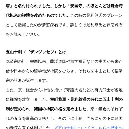
塔」と名付けられました。しかし「安国寺」のほとんどは鎌倉時
代以来の禅院を改めたものでした。
この時の足利尊氏のブレーン
として活躍したのが夢窓疎石です。詳しくは足利尊氏と夢窓疎石
をお読みください。
五山十刹（ゴザンジッセツ）とは
臨済宗の祖・栄西以来、蘭渓道隆や無学祖元などの中国から来た
僧や日本からの留学僧が禅院をひらき、それらを本山として臨済
宗の諸派が誕生します。
また、京・鎌倉から禅僧を招いて守護大名などの有力武士が各地
に禅院を建立しました。
室町将軍・足利義満の時代に五山十刹の
制が定められ、諸国の禅院の格を定めました
。京・鎌倉のそれぞ
れの五寺を最高の寺格とし、その下に十刹、さらにその下に諸国
の寺院を置く体制でした。
※五山十刹についてはこちらの歴史の