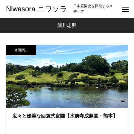
日本庭園史を探究するメ
Niwasora ニワソラ
ディア
細川忠興
庭園探訪
広々と優美な回遊式庭園【水前寺成趣園・熊本】