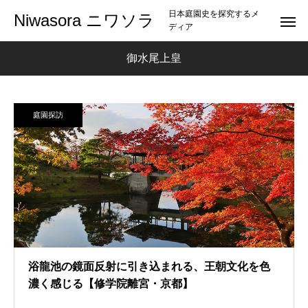
日本庭園史を探究するメ
Niwasora ニワソラ
ディア
御水尾上皇
庭園探訪
浴龍池の鏡面反射に引き込まれる、王朝文化を色
濃く感じる【修学院離宮・京都】